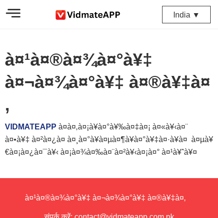
India ▼
à¤¹à¤®à¤¾à¤°à¥‡
à¤¬à¤¾à¤°à¥‡ à¤®à¥‡à¤
‚
VIDMATEAPP
à¤à¤‚à¤¡à¥à¤°à¥‰à¤‡à¤¡ à¤«à¥‹à¤¨
à¤•à¥‡ à¤²à¤¿à¤ à¤¸à¤°à¥à¤µà¤¶à¥à¤°à¥‡à¤·à¥à¤ à¤µà¥
€à¤¡à¤¿à¤¯à¥‹ à¤¡à¤¾à¤‰à¤¨à¤²à¥‹à¤¡à¤° à¤¹à¥ˆà¥¤
à¤¹à¤®à¤¾à¤°à¥‡ à¤¬à¤¾à¤°à¥‡ à¤®à¥‡à¤‚
संपर्क करें:
contact@vidmateapp.com.pk