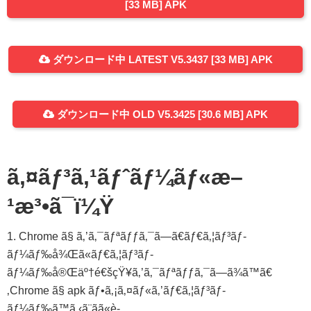
[33 MB] APK
ダウンロード中 LATEST V5.3437 [33 MB] APK
ダウンロード中 OLD V5.3425 [30.6 MB] APK
ã‚¤ãƒ³ã‚¹ãƒˆãƒ¼ãƒ«æ–
¹æ³•ã¯ï¼Ÿ
1. Chrome ã§ ã‚’ã‚¯ãƒªãƒƒã‚¯ã—ã€ãƒ€ã‚¦ãƒ³ãƒ­
ãƒ¼ãƒ‰å¾Œã«ãƒ€ã‚¦ãƒ³ãƒ­
ãƒ¼ãƒ‰å®Œäº†é€šçŸ¥ã‚’ã‚¯ãƒªãƒƒã‚¯ã—ã¾ã™ã€
‚Chrome ã§ apk ãƒ•ã‚¡ã‚¤ãƒ«ã‚’ãƒ€ã‚¦ãƒ³ãƒ­
ãƒ¼ãƒ‰ã™ã‚‹ã¨ãã«è­