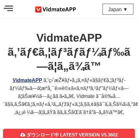
Japan ▼
VidmateAPP
ã‚’ãƒ€ã‚¦ãƒ³ãƒ­ãƒ¼ãƒ‰ã
—ã¦ã„ã¾ã™
VidmateAPP
ã‚’ç›´æŽ¥ãƒ•ã‚¡ã‚¤ãƒ«ã§ãƒ€ã‚¦ãƒ³ãƒ­
ãƒ¼ãƒ‰ã—ã¦æºå¸¯é›»è©±ã«ã‚¤ãƒ³ã‚¹ãƒˆãƒ¼ãƒ«ã—
ã¦ãŠæ¥½ã—ã¿ãã ã•ã„ã€‚ Vidmate ã¯å®‰å…
¨ã§ã‚ã‚Šã€ã‚¦ã‚¤ãƒ«ã‚¹ã‚„ãƒžãƒ«ã‚¦ã‚§ã‚¢ã§ã¯ã‚ã‚Šã¾ã›ã‚“ã
‚ä¿¡é ¼ã—ã¦ã„ãŸã ãã‚ã‚ŠãŒã¨ã†ã”ã–ã„ã¾ã™ã€‚
ダウンロード中 LATEST VERSION V5.3602