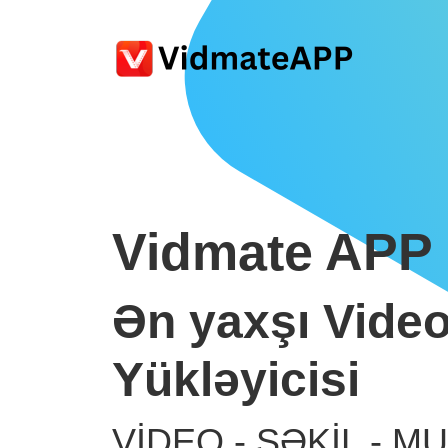
Vidmate APP
Ən yaxşı Video
Yükləyicisi
VİDEO - ŞƏKİL - MU