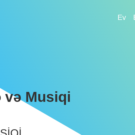
Ev
 və Musiqi
SİQİ