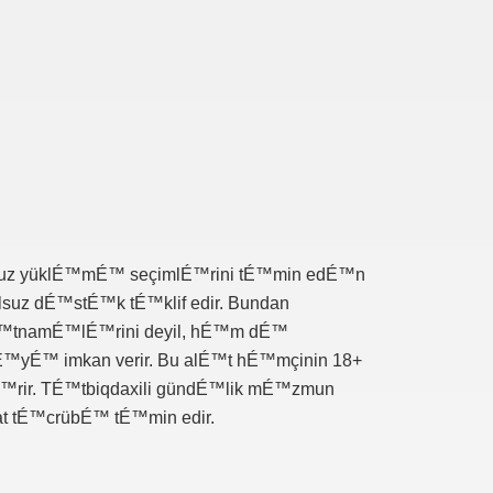
ulsuz yüklÉ™mÉ™ seçimlÉ™rini tÉ™min edÉ™n
suz dÉ™stÉ™k tÉ™klif edir. Bundan
 qÉ™tnamÉ™lÉ™rini deyil, hÉ™m dÉ™
™yÉ™ imkan verir. Bu alÉ™t hÉ™mçinin 18+
É™rir. TÉ™tbiqdaxili gündÉ™lik mÉ™zmun
at tÉ™crübÉ™ tÉ™min edir.