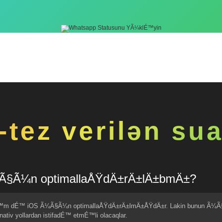
-tez verilən sua
Ã¼Ã§Ã¼n optimallaÅŸdÄ±rÄ±lÄ±bmÄ±?
hÉ™m dÉ™ iOS Ã¼Ã§Ã¼n optimallaÅŸdÄ±rÄ±lmÄ±ÅŸdÄ±r. Lakin bunun Ã¼Ã
iv yollardan istifadÉ™ etmÉ™li olacaqlar.