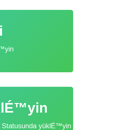
i
™yin
klÉ™yin
Statusunda yüklÉ™yin