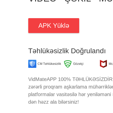
APK Yüklə
Təhlükəsizlik Doğrulandı
CM Təhlükəsizlik
Gözətçi
Mc
VidMateAPP 100% TƏHLÜKƏSİZDİR, onu
zərərli proqram aşkarlama mühərrikləri
platformalar vasitəsilə hər yeniləmə
dən həzz ala bilərsiniz!