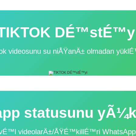
TIKTOK DÉ™stÉ™y
Tok videosunu su niÅŸanÄ± olmadan yüklÉ
pp statusunu yÃ¼
™l videolarÄ±/ÅŸÉ™killÉ™ri WhatsApp 