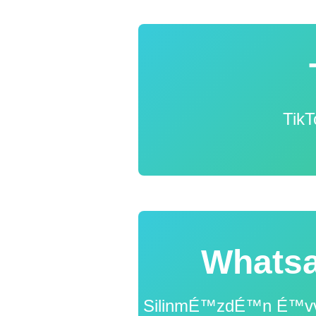
Tik
Whatsa
SilinmÉ™zdÉ™n É™vvÉ