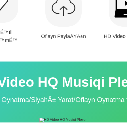
É™tli
Oflayn PaylaÅŸÄ±n
HD Video
lÉ™mÉ™
Video HQ Musiqi Ple
 Oynatma/SiyahÄ± Yarat/Oflayn Oynatma