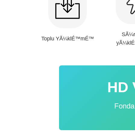
SÃ¼r
Toplu YÃ¼klÉ™mÉ™
yÃ¼k
HD 
Fonda