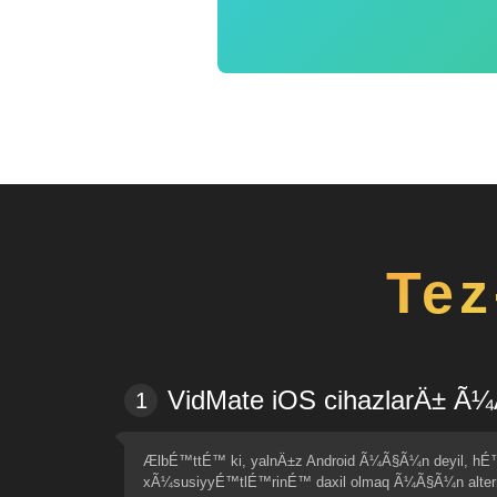
Tez
VidMate iOS cihazlarÄ± 
1
ÆlbÉ™ttÉ™ ki, yalnÄ±z Android Ã¼Ã§Ã¼n deyil, 
xÃ¼susiyyÉ™tlÉ™rinÉ™ daxil olmaq Ã¼Ã§Ã¼n alternat