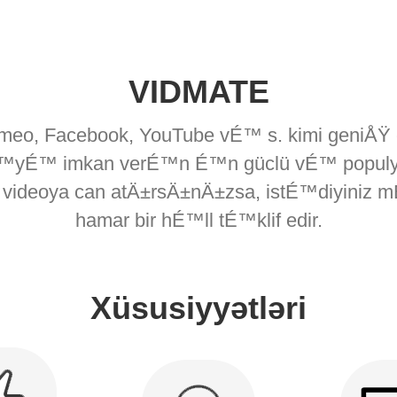
VIDMATE
Vimeo, Facebook, YouTube vÉ™ s. kimi geniÅŸ
™yÉ™ imkan verÉ™n É™n güclü vÉ™ populyar 
videoya can atÄ±rsÄ±nÄ±zsa, istÉ™diyiniz m
hamar bir hÉ™ll tÉ™klif edir.
Xüsusiyyətləri