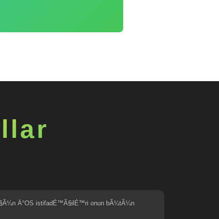
llar
§Ã¼n Ä°OS istifadÉ™Ã§ilÉ™ri onun bÃ¼tÃ¼n