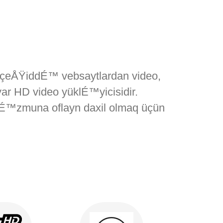
 çeÅŸiddÉ™ vebsaytlardan video,
HD video yüklÉ™yicisidir.
É™zmuna oflayn daxil olmaq üçün