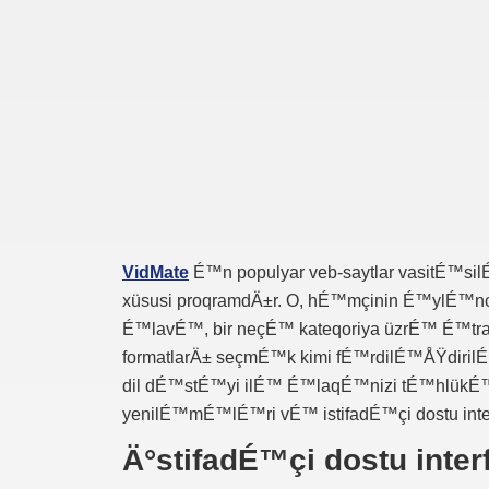
VidMate
É™n populyar veb-saytlar vasitÉ™
xüsusi proqramdÄ±r. O, hÉ™mçinin É™ylÉ™nc
É™lavÉ™, bir neçÉ™ kateqoriya üzrÉ™ É™tra
formatlarÄ± seçmÉ™k kimi fÉ™rdilÉ™ÅŸdiri
dil dÉ™stÉ™yi ilÉ™ É™laqÉ™nizi tÉ™hlükÉ™s
yenilÉ™mÉ™lÉ™ri vÉ™ istifadÉ™çi dostu inte
Ä°stifadÉ™çi dostu inter