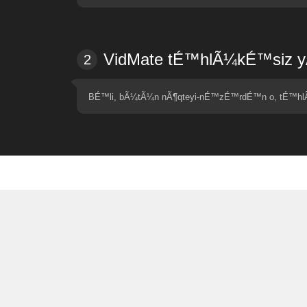
VidMate tÉ™hlÃ¼kÉ™siz y
2
BÉ™li, bÃ¼tÃ¼n nÃ¶qteyi-nÉ™zÉ™rdÉ™n o, tÉ™hlÃ