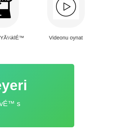
 YÃ¼klÉ™
Videonu oynat
yeri
 vÉ™ s