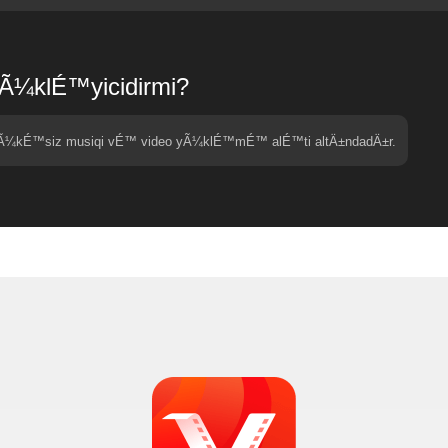
Ã¼klÉ™yicidirmi?
¼kÉ™siz musiqi vÉ™ video yÃ¼klÉ™mÉ™ alÉ™ti altÄ±ndadÄ±r.