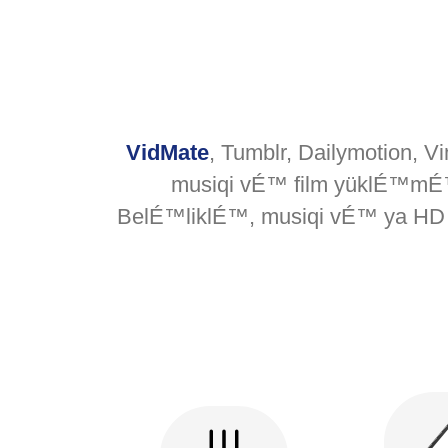
VidMate
, Tumblr, Dailymotion, 
musiqi vÉ™ film yüklÉ™mÉ
BelÉ™liklÉ™, musiqi vÉ™ ya HD 