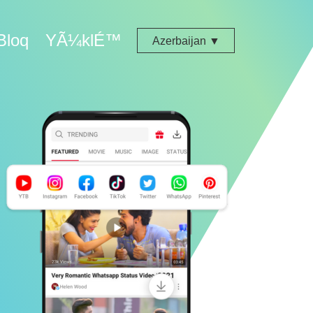
Bloq
YÃ¼klÉ™
Azerbaijan ▼