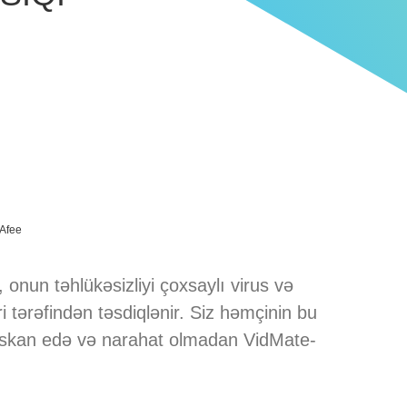
Afee
n təhlükəsizliyi çoxsaylı virus və
 tərəfindən təsdiqlənir. Siz həmçinin bu
ni skan edə və narahat olmadan VidMate-