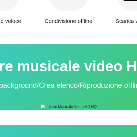
d veloce
Condivisione offline
Scarica 
ore musicale video 
background/Crea elenco/Riproduzione offli