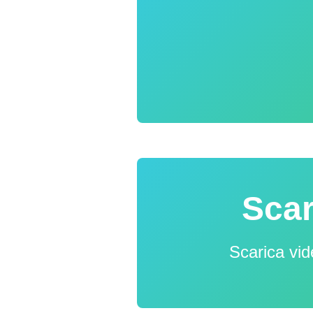
Scar
Scarica vid