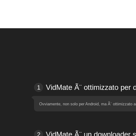
VidMate Ã¨ ottimizzato per d
1
Ovviamente, non solo per Android, ma Ã¨ ottimizzato anc
VidMate Ã¨ un downloader s
2